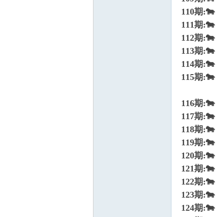
110期:🐄
111期:🐄
112期:🐄
113期:🐄
114期:🐄
115期:🐄
116期:🐄
117期:🐄
118期:🐄
119期:🐄
120期:🐄
121期:🐄
122期:🐄
123期:🐄
124期:🐄