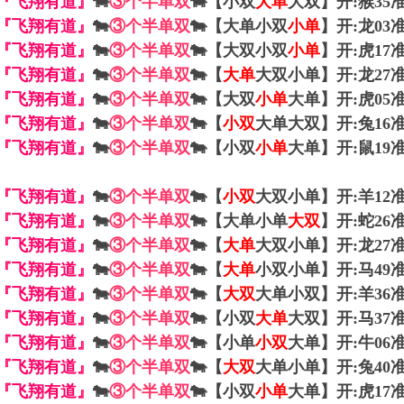
『飞翔有道』
🐄
③个半单双
🐄【小双
大单
大双】开:猴35
『飞翔有道』
🐄
③个半单双
🐄【大单小双
小单
】开:龙03
『飞翔有道』
🐄
③个半单双
🐄【大双小双
小单
】开:虎17
『飞翔有道』
🐄
③个半单双
🐄【
大单
大双小单】开:龙27
『飞翔有道』
🐄
③个半单双
🐄【大双
小单
大单】开:虎05
『飞翔有道』
🐄
③个半单双
🐄【
小双
大单大双】开:兔16
『飞翔有道』
🐄
③个半单双
🐄【小双
小单
大单】开:鼠19
『飞翔有道』
🐄
③个半单双
🐄【
小双
大双小单】开:羊12
『飞翔有道』
🐄
③个半单双
🐄【大单小单
大双
】开:蛇26
『飞翔有道』
🐄
③个半单双
🐄【
大单
大双小单】开:龙27
『飞翔有道』
🐄
③个半单双
🐄【
大单
小双小单】开:马49
『飞翔有道』
🐄
③个半单双
🐄【
大双
大单小双】开:羊36
『飞翔有道』
🐄
③个半单双
🐄【小双
大单
大双】开:马37
『飞翔有道』
🐄
③个半单双
🐄【小单
小双
大单】开:牛06
『飞翔有道』
🐄
③个半单双
🐄【
大双
大单小单】开:兔40
『飞翔有道』
🐄
③个半单双
🐄【小双
小单
大单】开:虎17