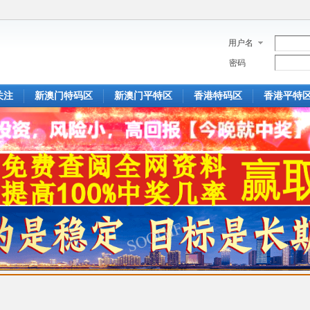
用户名
密码
关注
新澳门特码区
新澳门平特区
香港特码区
香港平特