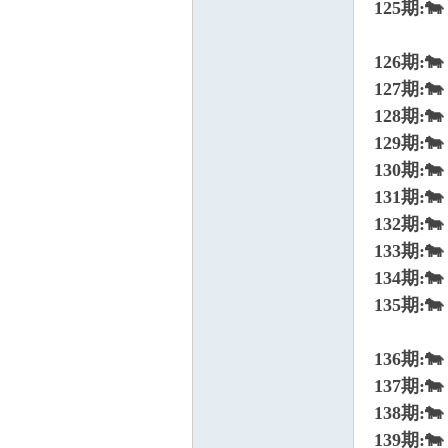
125期:🐄
126期:🐄
127期:🐄
128期:🐄
129期:🐄
130期:🐄
131期:🐄
132期:🐄
133期:🐄
134期:🐄
135期:🐄
136期:🐄
137期:🐄
138期:🐄
139期:🐄