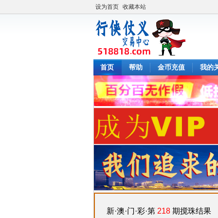
设为首页
收藏本站
首页
帮助
金币充值
我的