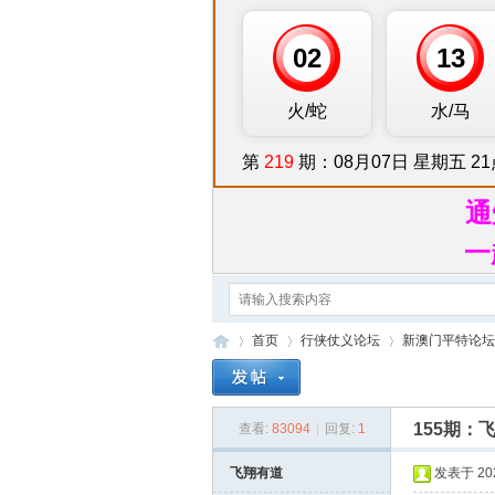
通
一
首页
行侠仗义论坛
新澳门平特论坛
155期
查看:
83094
|
回复:
1
行
»
›
›
飞翔有道
发表于 2026