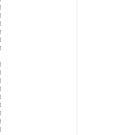
准
准
准
错
准
准
准
准
准
准
准
准
准
错
准