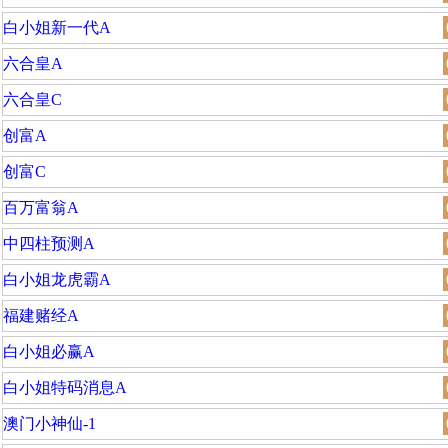
白小姐新一代A
六合皇A
六合皇C
创富A
创富C
百万富翁A
中四柱预测A
白小姐龙虎霸A
福建赌经A
白小姐必赢A
白小姐特码消息A
澳门小神仙-1