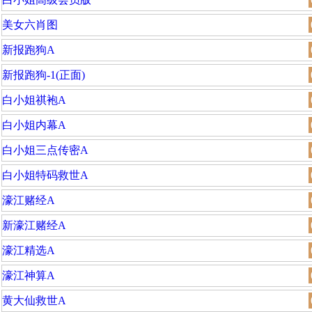
美女六肖图
新报跑狗A
新报跑狗-1(正面)
白小姐祺袍A
白小姐内幕A
白小姐三点传密A
白小姐特码救世A
濠江赌经A
新濠江赌经A
濠江精选A
濠江神算A
黄大仙救世A