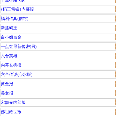
{码王雷锋}内幕报
福利传真(信封)
新抓码王
白小姐点金
一点红最新传密(另)
六合英雄
内幕玄机报
六合传说(心水版)
黄金报
美女报
宋韶光内部版
佛祖救世报