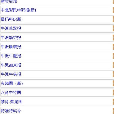
新暗语报
中北彩民特码报(新)
爆码料B(新)
牛派单双报
牛派劫钟报
牛派脸谱报
牛派牛魔报
牛派如来报
牛派牛头报
火烧图（新）
八肖中特图
禁肖-禁尾图
特准特码令