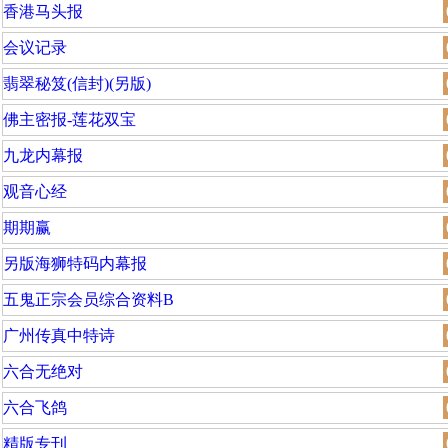
香港马头报
会议记录
翡翠秘笈(信封)(另版)
佛主密报-莲花双宝
九龙内幕报
观音心经
期期赢
另版海狮特码内幕报
五鬼正宗会员综合资料B
广州传真中特诗
六合无绝对
六合飞鸽
精版专刊