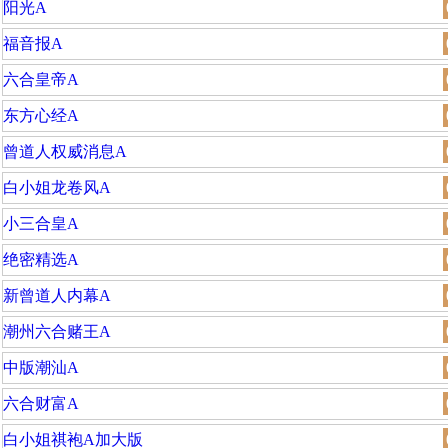
阳光A
福音报A
六合皇帝A
东方心经A
曾道人权威消息A
白小姐龙卷风A
小三合皇A
绝密精选A
新曾道人内幕A
潮州六合赌王A
中版潮汕A
六合财富A
白小姐祺袍A加大版