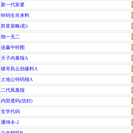
新一代富婆
特码生肖来料
胜算策略(彩)
独一无二
连赢中特图
天子内幕报A
猪哥风云劲爆料A
土地公特码报A
二代凤凰报
内部透码(信封)
玄学代码
通缉令-2
六合财经B