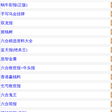
蜗牛彩报(正版)
手写马会挂牌
双龙报
摇钱树
六合精选资料大全
蓝天报(绝杀王)
急智金囊
六合救世报+牛头报
香港赢钱料
乞丐救世报
六合鬼王
六合简报