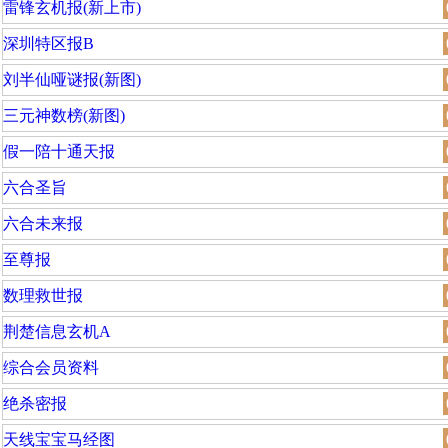
雷锋玄机报(新上市)
深圳特区报B
刘半仙哑谜报(新图)
三元神数榜(新图)
假一陪十通天报
六合圣旨
六合未来报
至尊报
数理救世报
荆楚信息玄机A
综合会员资料
绝杀密报
天线宝宝马经图