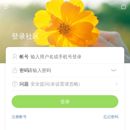


登录社区
帐号

密码


问题
安全提问(未设置请忽略)


登录
注册帐号
忘记密码