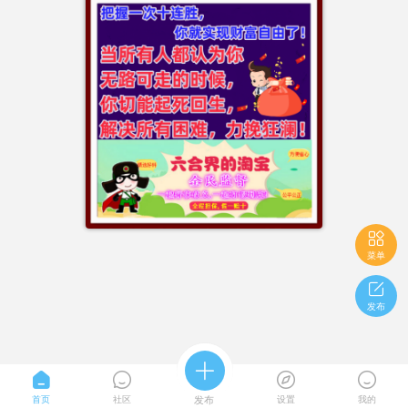

菜单

发布





首页
社区
发布
设置
我的