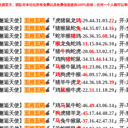
交易官方、团队对本论坛所有免费以及收费信息提供100%担保，任何一个人都可以
【邂逅天使】
五肖五码
🍎『虎猪鼠龙
鸡
-29.44.31.03.
22
』开:
【邂逅天使】
五肖五码
🍎『猪猴鼠蛇
兔
-44.35.07.14.
16
』开:
【邂逅天使】
五肖五码
🍎『蛇羊猴
猪
鸡-26.36.35.
08
.34』开:
【邂逅天使】
五肖五码
🍎『
猴
龙兔蛇鸡-
11
.15.04.26.10』开
【邂逅天使】
五肖五码
🍎『猪
牛
狗蛇虎-20.
06
.33.02.17』开
【邂逅天使】
五肖五码
🍎『鸡狗
猪
蛇鼠-34.33.
44
.14.31』开
【邂逅天使】
五肖五码
🍎『
马
猴牛鼠鸡-
01
.23.06.19.22』开
【邂逅天使】
五肖五码
🍎『
鸡
狗虎牛猴-
46
.09.17.06.11』开
【邂逅天使】
五肖五码
🍎『猪羊牛虎
龙
-44.36.18.29.
39
』开:
【邂逅天使】
五肖五码
🍎『鸡
鼠
猴牛虎-22.
31
.11.18.29』开
【邂逅天使】
五肖五码
🍎『鸡
马
鼠牛蛇-46.
49
.43.06.14』开
【邂逅天使】
五肖五码
🍎『
狗
虎猪羊龙-
45
.17.44.48.27』开
【邂逅天使】
五肖五码
🍎『
马
兔牛猴鼠-
37
.16.42.47.31』开