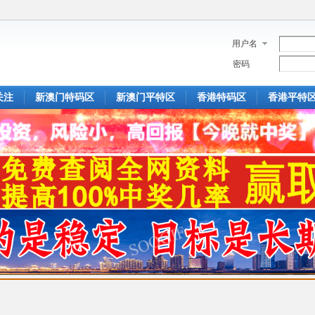
用户名
密码
关注
新澳门特码区
新澳门平特区
香港特码区
香港平特