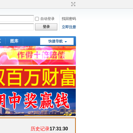
自动登录
找回密码
登录
立即注册
区
图库
快捷导航