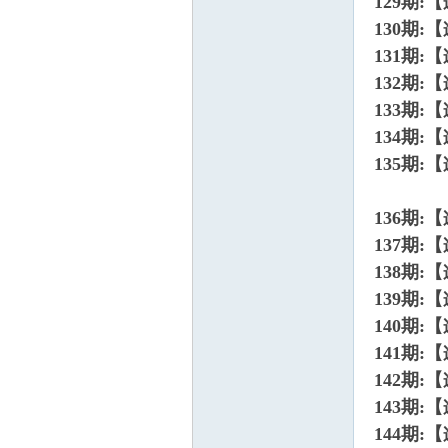
129期:
130期:
131期:
132期:
义
133期:
134期:
135期:
136期:
137期:
138期:
139期:
论
140期:
141期:
142期:
143期:
144期: