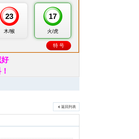
藏好
料！
返回列表