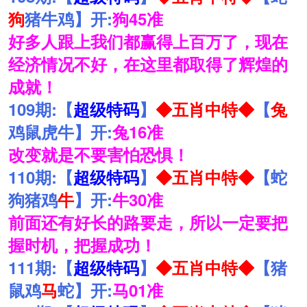
狗
猪牛鸡】开:
狗45准
好多人跟上我们都赢得上百万了，现在
经济情况不好，在这里都取得了辉煌的
成就！
109期:【
超级特码
】
◆五肖中特◆
【
兔
鸡鼠虎牛】开:
兔16准
改变就是不要害怕恐惧！
110期:【
超级特码
】
◆五肖中特◆
【蛇
狗猪鸡
牛
】开:
牛30准
前面还有好长的路要走，所以一定要把
握时机，把握成功！
111期:【
超级特码
】
◆五肖中特◆
【猪
鼠鸡
马
蛇】开:
马01准