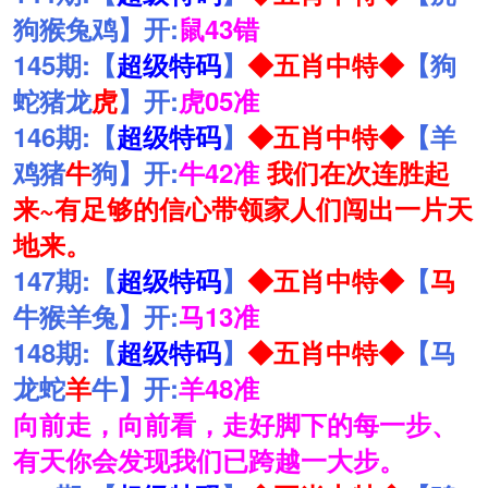
狗猴兔鸡】开:
鼠43错
145期:【
超级特码
】
◆五肖中特◆
【狗
蛇猪龙
虎
】开:
虎05准
146期:【
超级特码
】
◆五肖中特◆
【羊
鸡猪
牛
狗】开:
牛42准
我们在次连胜起
来~有足够的信心带领家人们闯出一片天
地来。
147期:【
超级特码
】
◆五肖中特◆
【
马
牛猴羊兔】开:
马13准
148期:【
超级特码
】
◆五肖中特◆
【马
龙蛇
羊
牛】开:
羊48准
向前走，向前看，走好脚下的每一步、
有天你会发现我们已跨越一大步。