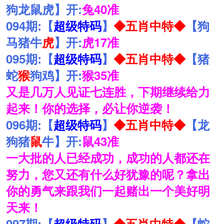
狗龙鼠虎】开:
兔40准
094期:【
超级特码
】
◆五肖中特◆
【狗
马猪牛
虎
】开:
虎17准
095期:【
超级特码
】
◆五肖中特◆
【猪
蛇
猴
狗鸡】开:
猴35准
又是几万人见证七连胜，下期继续给力
起来！你的选择，必让你逆袭！
096期:【
超级特码
】
◆五肖中特◆
【龙
狗猪
鼠
牛】开:
鼠43准
一大批的人已经成功，成功的人都还在
努力，您又还有什么好犹豫的呢？拿出
你的勇气来跟我们一起赌出一个美好明
天来！
097期:【
超级特码
】
◆五肖中特◆
【蛇