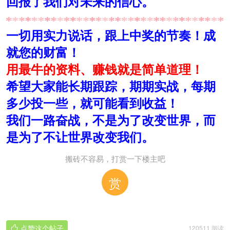
回报了我们对未来的信心。
一切用实力说话，跟上中奖的节奏！成
就您的财富！
用最牛的资料、赚钱就是简单道理！
希望大家能长期跟踪，期期实战，每期
多少投一些，就可能看到收益！
我们一路奋战，不是为了改变世界，而
是为了不让世界改变我们。
搬砖不容易，打赏一下楼主吧
赏
点赞这个帖子
120511 阅读
