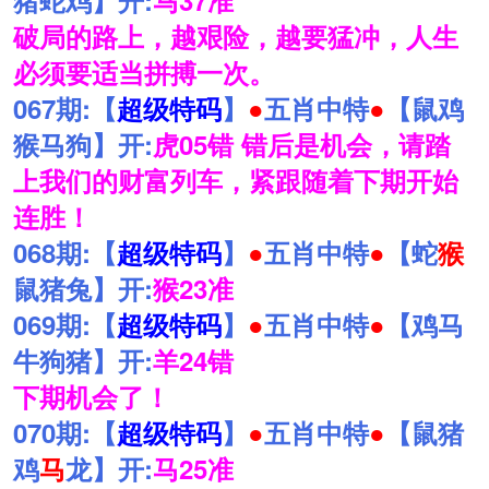
猪蛇鸡】开:
马37准
破局的路上，越艰险，越要猛冲，人生
必须要适当拼搏一次。
067期:【
超级特码
】
●
五肖中特
●
【鼠鸡
猴马狗】开:
虎05错
错后是机会，请踏
上我们的财富列车，紧跟随着下期开始
连胜！
068期:【
超级特码
】
●
五肖中特
●
【蛇
猴
鼠猪兔】开:
猴23准
069期:【
超级特码
】
●
五肖中特
●
【鸡马
牛狗猪】开:
羊24错
下期机会了！
070期:【
超级特码
】
●
五肖中特
●
【鼠猪
鸡
马
龙】开:
马25准