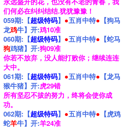
永远盛开的花，也没有不老的青春，我
们何必在纠纠结结.犹犹豫豫！
059期:【
超级特码
】
●
五肖中特
●
【狗马
龙
鸡
牛】开:
鸡10准
060期:【
超级特码
】
●
五肖中特
●
【蛇马
狗
鸡猪】开:
狗09准
你若不放弃，没人能打败你；继续连连
大中。
061期:【
超级特码
】
●
五肖中特
●
【龙马
猴牛猪】开:
虎29错
所有坚忍不拔的努力，终将会使你成
功。
062期:【
超级特码
】
●
五肖中特
●
【虎鸡
蛇
羊
牛】开:
羊24准