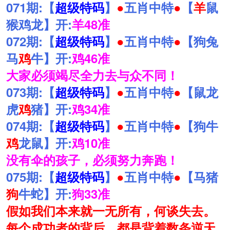
071期:【
超级特码
】
●
五肖中特
●
【
羊
鼠
猴鸡龙】开:
羊48准
072期:【
超级特码
】
●
五肖中特
●
【狗兔
马
鸡
牛】开:
鸡46准
大家必须竭尽全力去与众不同！
073期:【
超级特码
】
●
五肖中特
●
【鼠龙
虎
鸡
猪】开:
鸡34准
074期:【
超级特码
】
●
五肖中特
●
【狗牛
鸡
龙鼠】开:
鸡10准
没有伞的孩子，必须努力奔跑！
075期:【
超级特码
】
●
五肖中特
●
【马猪
狗
牛蛇】开:
狗33准
假如我们本来就一无所有，何谈失去。
每个成功者的背后，都是背着数条逆天