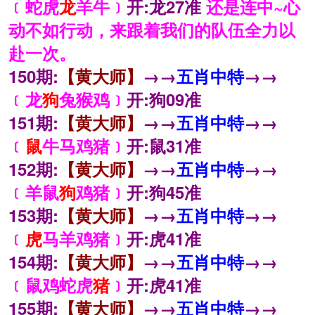
﹝蛇虎
龙
羊牛﹞
开:龙27准
还是连中~心
动不如行动，来跟着我们的队伍全力以
赴一次。
150期:
【黄大师】
→→
五肖中特
→→
﹝龙
狗
兔猴鸡﹞
开:狗09准
151期:
【黄大师】
→→
五肖中特
→→
﹝
鼠
牛马鸡猪﹞
开:鼠31准
152期:
【黄大师】
→→
五肖中特
→→
﹝羊鼠
狗
鸡猪﹞
开:狗45准
153期:
【黄大师】
→→
五肖中特
→→
﹝
虎
马羊鸡猪﹞
开:虎41准
154期:
【黄大师】
→→
五肖中特
→→
﹝鼠鸡蛇虎
猪
﹞
开:虎41准
155期:
【黄大师】
→→
五肖中特
→→