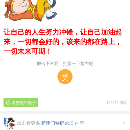
让自己的人生努力冲锋，让自己加油起
来，一切都会好的，该来的都在路上，
一切未来可期！
搬砖不容易，打赏一下楼主吧
赏
点赞这个帖子
122589 阅读

点击看更多
新澳门特码论坛
内容
