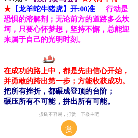
★
【龙羊蛇牛猪虎】开:00准
行动是
恐惧的溶解剂；无论前方的道路多么坎
坷，只要心怀梦想，坚持不懈，总能迎
来属于自己的光明时刻。
在成功的路上中，都是先由信心开始，
并勇敢的跨出第一步；方能收获成功。
把所有挫折，都碾成登顶的台阶；
碾压所有不可能，拼出所有可能。
搬砖不容易，打赏一下楼主吧
赏