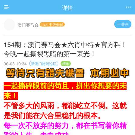
详情


关注
澳门赛马会
Lv.4 中级会员

154期：澳门赛马会★六肖中特★官方料！
今晚一起撕裂黑暗的第一束光！
06-03 10:34
新澳门特码论坛
精华
一起撕碎眼前的苟且，拼出你想要的未
来！
不管多大的风雨，都能屹立不倒。这就
是我们能在六合里稳扎的根本。
每一次不放弃的努力，都在书写着你精