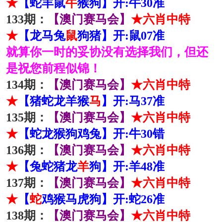
★
【蛇羊鼠
牛
猴狗】开:牛30准
133期：
【澳门赛马会】
★六肖中特
★
【龙马兔
鼠
狗猪】开:鼠07准
就算你一时的妥协没有选择我们，但还
是祝您前程似锦！
134期：
【澳门赛马会】
★六肖中特
★
【猪蛇龙羊猴
马
】开:马37准
135期：
【澳门赛马会】
★六肖中特
★
【蛇龙猴狗鸡兔】开:牛30错
136期：
【澳门赛马会】
★六肖中特
★
【兔蛇猪龙
羊
狗】开:羊48准
137期：
【澳门赛马会】
★六肖中特
★
【
蛇
鸡猴马虎狗】开:蛇26准
138期：
【澳门赛马会】
★六肖中特