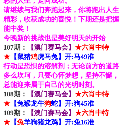
彩的人生，走向成功。
请继续与我们奔跑起来，你将跑出人生
精彩，收获成功的喜悦！下期还是把握
能中奖！
今晚新的挑战也是美好明天的开始
107期：
【澳门赛马会】
★六肖中特
★
【鼠猪
鸡
虎马兔】开:马49准
行动是恐惧的溶解剂；无论前方的道路
多么坎坷，只要心怀梦想，坚持不懈，
总能迎来属于自己的光明时刻。
108期：
【澳门赛马会】
★六肖中特
★
【兔猴龙牛
狗
蛇】开:狗45准
109期：
【澳门赛马会】
★六肖中特
★
【
兔
羊狗猪龙鸡】开:兔16准