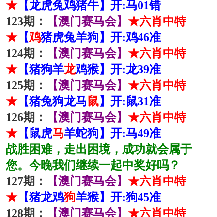
★
【龙虎兔鸡猪牛】开:马01错
123期：
【澳门赛马会】
★六肖中特
★
【
鸡
猪虎兔羊狗】开:鸡46准
124期：
【澳门赛马会】
★六肖中特
★
【猪狗羊
龙
鸡猴】开:龙39准
125期：
【澳门赛马会】
★六肖中特
★
【猪兔狗龙马
鼠
】开:鼠31准
126期：
【澳门赛马会】
★六肖中特
★
【鼠虎
马
羊蛇狗】开:马49准
战胜困难，走出困境，成功就会属于
您。今晚我们继续一起中奖好吗？
127期：
【澳门赛马会】
★六肖中特
★
【猪龙鸡
狗
羊猴】开:狗45准
128期：
【澳门赛马会】
★六肖中特