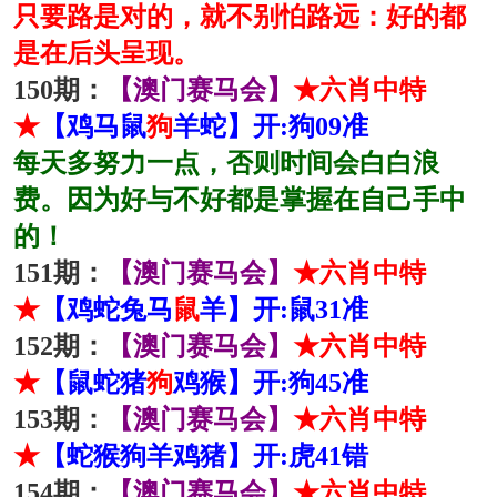
只要路是对的，就不别怕路远：好的都
是在后头呈现。
150期：
【澳门赛马会】
★六肖中特
★
【鸡马鼠
狗
羊蛇】开:狗09准
每天多努力一点，否则时间会白白浪
费。因为好与不好都是掌握在自己手中
的！
151期：
【澳门赛马会】
★六肖中特
★
【鸡蛇兔马
鼠
羊】开:鼠31准
152期：
【澳门赛马会】
★六肖中特
★
【鼠蛇猪
狗
鸡猴】开:狗45准
153期：
【澳门赛马会】
★六肖中特
★
【蛇猴狗羊鸡猪】开:虎41错
154期：
【澳门赛马会】
★六肖中特