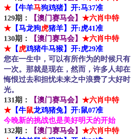
★
【牛羊
马
狗鸡猪】开:马37准
129期：
【澳门赛马会】
★六肖中特
★
【马龙狗
虎
猪羊】开:虎41准
130期：
【澳门赛马会】
★六肖中特
★
【
虎
鸡猪牛马猴】开:虎29准
您在一生中，可以有所作为的时候只有
一次。那就是现在，然而，许多人却在
悔恨过去和担忧未来之中浪费了大好时
光。
131期：
【澳门赛马会】
★六肖中特
★
【牛
鼠
龙鸡猪兔】开:鼠07准
今晚新的挑战也是美好明天的开始
132期：
【澳门赛马会】
★六肖中特