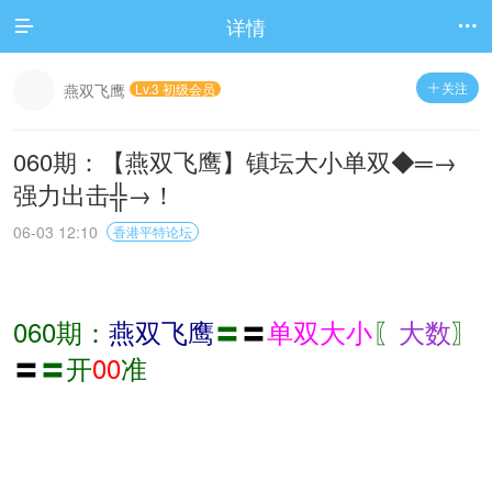
详情


关注
燕双飞鹰
Lv.3 初级会员

060期：【燕双飞鹰】镇坛大小单双◆═→
强力出击╬→！
06-03 12:10
香港平特论坛
060期：
燕双飞鹰
〓
〓
单双大小
〖
大数
〗
〓
〓开
00
准