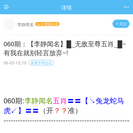
详情


关注
李静闻名
Lv.3 初级会员

060期：【李静闻名】█_无敌至尊五肖_█~
有我在就别轻言放弃~!
06-03 12:10
香港平特论坛
060期:
李静闻名
五肖
〓〓【↘兔龙蛇马
虎↙】〓〓
（开
？？
准）
-----------------------------------------------------