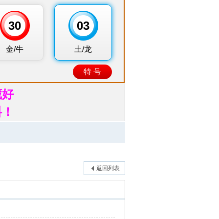
藏好
料！
返回列表