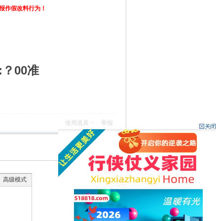
举报作假改料行为！
:？00准
使用道具
举报
返回列表
高级模式