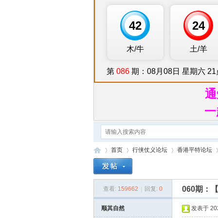
通
一
首页
行侠仗义论坛
香港平特论坛
060期
查看:
159662
|
回复:
0
行
»
›
›
›
顺其自然
发表于 2026