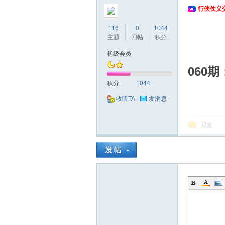
行侠仗义
116
0
1044
主题
回帖
积分
初级会员
060期
侠
积分
1044
收听TA
发消息
回复
仗