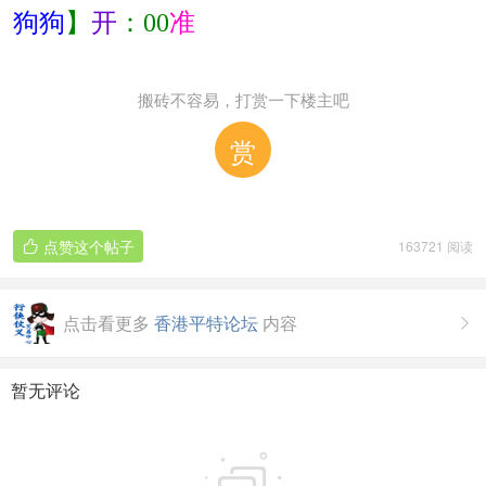
狗狗
】
开
：
00
准
搬砖不容易，打赏一下楼主吧
赏
点赞这个帖子
163721 阅读

点击看更多
香港平特论坛
内容

暂无评论
