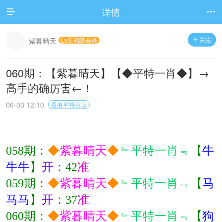
详情


关注
紫暮晴天
Lv.3 初级会员

060期：【紫暮晴天】【◆平特一肖◆】→
高手的确厉害←！
06-03 12:10
香港平特论坛
058期：
◆
紫暮晴天
◆
﹄平特一肖﹃
【
牛
牛牛
】
开
：
42
准
059期：
◆
紫暮晴天
◆
﹄平特一肖﹃
【
马
马马
】
开
：
37
准
060期：
◆
紫暮晴天
◆
﹄平特一肖﹃
【
狗