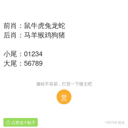
前肖：鼠牛虎兔龙蛇
后肖：马羊猴鸡狗猪
小尾：01234
大尾：56789
搬砖不容易，打赏一下楼主吧
赏
点赞这个帖子
159708 阅读
