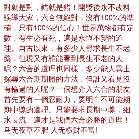
對就是對，錯就是錯！開獎後永不改料
誤導大家，六合無絕對，沒有100%的準
確，只有100%的信心！世界萬物都有定
數，有生必有死，這是永恆不變的道
理。自古以來，有多少人尋求長生不老
藥，但現又有誰能看到長生不老的人
呢？六合的道理也同樣，多少能人異士
探尋六合期期勝的方法，但誰又看見沒
有輸過的人呢？一個想介入六合的朋友
首先要有一個忍耐力，要明白不可能期
期中獎的道理。只能要求長期中獎，細
水長流。這才是我們六合必勝的道理！
马无夜草不肥 人无横财不富!