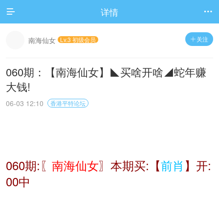
详情


关注
南海仙女
Lv.3 初级会员

060期：【南海仙女】◣买啥开啥◢蛇年赚
大钱!
06-03 12:10
香港平特论坛
060期:〖
南海仙女
〗本期买:【
前肖
】开:
00中