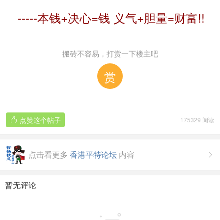
-----本钱+决心=钱 义气+胆量=财富!!
搬砖不容易，打赏一下楼主吧
赏
点赞这个帖子
175329 阅读

点击看更多
香港平特论坛
内容

暂无评论