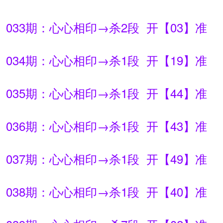
033期：心心相印→杀2段 开【03】准
034期：心心相印→杀1段 开【19】准
035期：心心相印→杀1段 开【44】准
036期：心心相印→杀1段 开【43】准
037期：心心相印→杀1段 开【49】准
038期：心心相印→杀1段 开【40】准