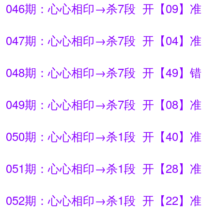
046期：心心相印→杀7段 开【09】准
047期：心心相印→杀7段 开【04】准
048期：心心相印→杀7段 开【49】错
049期：心心相印→杀7段 开【08】准
050期：心心相印→杀1段 开【40】准
051期：心心相印→杀1段 开【28】准
052期：心心相印→杀1段 开【22】准