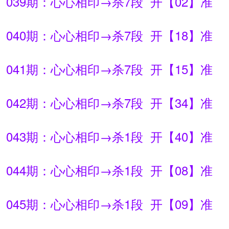
039期：心心相印→杀7段 开【02】准
040期：心心相印→杀7段 开【18】准
041期：心心相印→杀7段 开【15】准
042期：心心相印→杀7段 开【34】准
043期：心心相印→杀1段 开【40】准
044期：心心相印→杀1段 开【08】准
045期：心心相印→杀1段 开【09】准