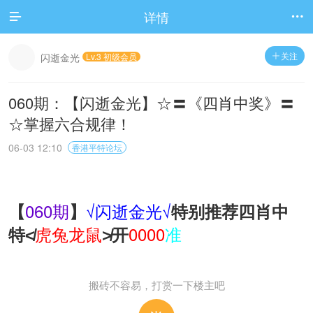
详情


关注
闪逝金光
Lv.3 初级会员

060期：【闪逝金光】☆〓《四肖中奖》〓
☆掌握六合规律！
06-03 12:10
香港平特论坛
060期
√闪逝金光√
【
】
特别推荐四肖中
虎兔龙鼠
0000
准
特≮
≯开
搬砖不容易，打赏一下楼主吧