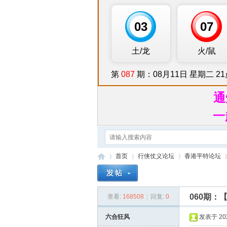
通
一
首页
行侠仗义论坛
香港平特论坛
060期
查看:
168508
|
回复:
0
行
»
›
›
›
六合狂风
发表于 2026