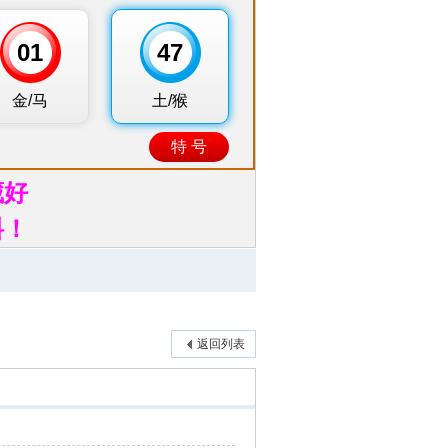
藏好
料！
返回列表