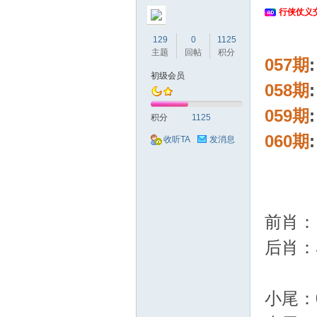
行侠仗义
129
0
1125
主题
回帖
积分
057期
初级会员
058期
侠
059期
积分
1125
060期
收听TA
发消息
前肖：
后肖：
仗
小尾：0