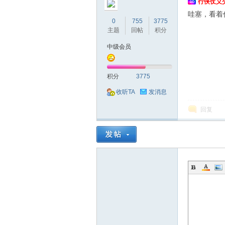
行侠仗义
哇塞，看着
0
755
3775
坛
主题
回帖
积分
中级会员
积分
3775
收听TA
发消息
回复