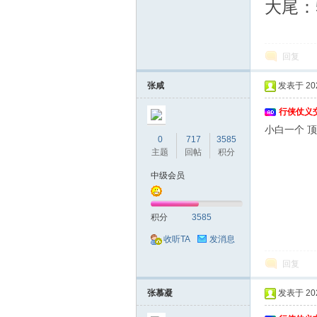
大尾：5
回复
义
张咸
发表于 2026
行侠仗义
小白一个 
0
717
3585
主题
回帖
积分
中级会员
论
积分
3585
收听TA
发消息
回复
张慕凝
发表于 2026