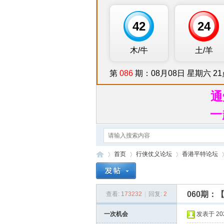
通
一
首页
行侠仗义论坛
香港平特论坛
060期
查看:
173232
|
回复:
2
行
»
›
›
›
一次机会
发表于 2026