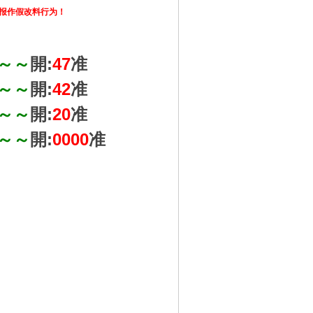
举报作假改料行为！
～～
開:
47
准
～～
開:
42
准
～～
開:
20
准
～～
開:
0000
准