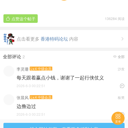
点赞这个帖子
136284 阅读

点击看更多
香港特码论坛
内容

全部评论
2
全部

李灵珊
Lv.4 中级会员
沙发
每天跟着赢点小钱，谢谢了一起行侠仗义
2026-6-3 00:22:51

张晨风
Lv.4 中级会员
板凳
边撸边过
2026-6-3 00:22:51


菜单