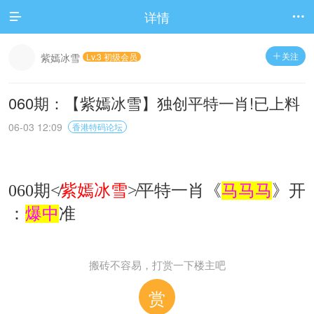
详情


关注
紫嫣冰雪
Lv.3 初级会员

060期：【紫嫣冰雪】独创平特一肖!已上料
06-03 12:09
香港特码论坛
060期≮
紫嫣冰雪
≯平特一肖《
马马马
》开
：
爆中
准
搬砖不容易，打赏一下楼主吧
赏