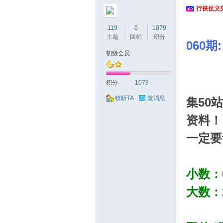
行侠仗义
119
0
1079
主题
回帖
积分
060期:
初级会员
侠
积分
1079
收听TA
发消息
集50
资料！
一定要
小数：01
仗
大数：25