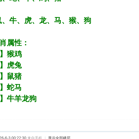
鼠、牛、虎、龙、马、猴、狗
肖属性：
】猴鸡
】虎兔
】鼠猪
】蛇马
】牛羊龙狗
-6-3 00:22:30
来自手机
|
显示全部楼层