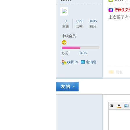
行侠仗义
上次跟了有个
0
699
3495
主题
回帖
积分
中级会员
积分
3495
收听TA
发消息
回复