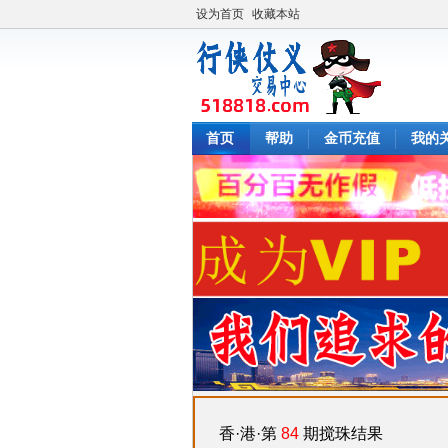
设为首页
收藏本站
首页
帮助
金币充值
我的