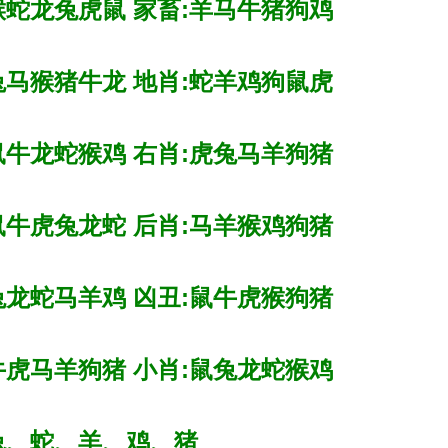
猴蛇龙兔虎鼠 家畜:羊马牛猪狗鸡
兔马猴猪牛龙 地肖:蛇羊鸡狗鼠虎
鼠牛龙蛇猴鸡 右肖:虎兔马羊狗猪
鼠牛虎兔龙蛇 后肖:马羊猴鸡狗猪
兔龙蛇马羊鸡 凶丑:鼠牛虎猴狗猪
牛虎马羊狗猪 小肖:鼠兔龙蛇猴鸡
兔、蛇、羊、鸡、猪