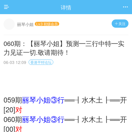
详情


关注
丽琴小姐
Lv.3 初级会员

060期：【丽琴小姐】预测━三行中特━实
力见证一切.敬请期待！
06-03 12:09
香港平特论坛
059期
丽琴小姐③行
══┨水木土┠══开
[20]
对
060期
丽琴小姐③行
══┨水木土┠══开
[00]
对