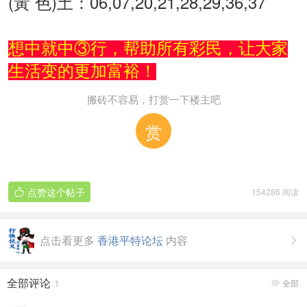
(黃 色)土：06,07,20,21,28,29,36,37
想中就中③行，帮助所有彩民，让大家
生活变的更加富裕！
搬砖不容易，打赏一下楼主吧
赏
点赞这个帖子
154286 阅读

点击看更多
香港平特论坛
内容

全部评论
1
全部
