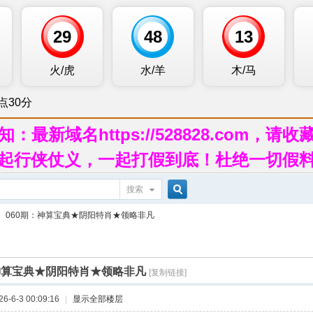
知：最新域名https://528828.com，请收
起行侠仗义，一起打假到底！杜绝一切假
搜索
搜
060期：神算宝典★阴阳特肖★领略非凡
索
：神算宝典★阴阳特肖★领略非凡
[复制链接]
-6-3 00:09:16
|
显示全部楼层