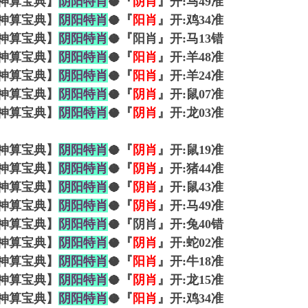
神算宝典】
阴阳特肖
🥥『
阴肖
』开:马49准
神算宝典】
阴阳特肖
🥥『
阳肖
』开:鸡34准
神算宝典】
阴阳特肖
🥥『阳肖』开:马13错
神算宝典】
阴阳特肖
🥥『
阳肖
』开:羊48准
神算宝典】
阴阳特肖
🥥『
阳肖
』开:羊24准
神算宝典】
阴阳特肖
🥥『
阴肖
』开:鼠07准
神算宝典】
阴阳特肖
🥥『
阴肖
』开:龙03准
神算宝典】
阴阳特肖
🥥『
阴肖
』开:鼠19准
神算宝典】
阴阳特肖
🥥『
阴肖
』开:猪44准
神算宝典】
阴阳特肖
🥥『
阴肖
』开:鼠43准
神算宝典】
阴阳特肖
🥥『
阴肖
』开:马49准
神算宝典】
阴阳特肖
🥥『阴肖』开:兔40错
神算宝典】
阴阳特肖
🥥『
阴肖
』开:蛇02准
神算宝典】
阴阳特肖
🥥『
阳肖
』开:牛18准
神算宝典】
阴阳特肖
🥥『
阴肖
』开:龙15准
神算宝典】
阴阳特肖
🥥『
阳肖
』开:鸡34准