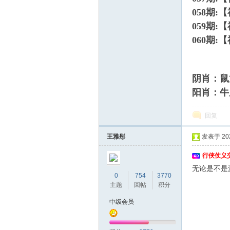
058期:
【
059期:
【
060期:
【
阴肖：鼠
阳肖：牛
回复
王雅彤
发表于 2026
行侠仗义
无论是不是
0
754
3770
主题
回帖
积分
中级会员