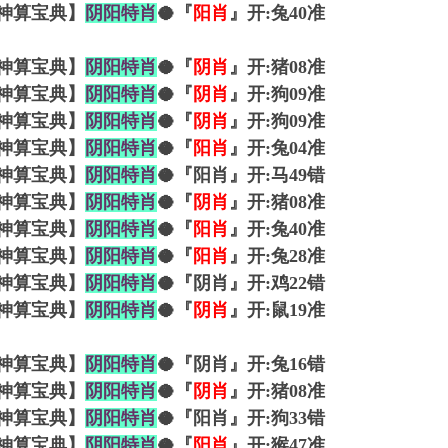
神算宝典】
阴阳特肖
🥥『
阳肖
』开:兔40准
神算宝典】
阴阳特肖
🥥『
阴肖
』开:猪08准
神算宝典】
阴阳特肖
🥥『
阴肖
』开:狗09准
神算宝典】
阴阳特肖
🥥『
阴肖
』开:狗09准
神算宝典】
阴阳特肖
🥥『
阳肖
』开:兔04准
神算宝典】
阴阳特肖
🥥『阳肖』开:马49错
神算宝典】
阴阳特肖
🥥『
阴肖
』开:猪08准
神算宝典】
阴阳特肖
🥥『
阳肖
』开:兔40准
神算宝典】
阴阳特肖
🥥『
阳肖
』开:兔28准
神算宝典】
阴阳特肖
🥥『阴肖』开:鸡22错
神算宝典】
阴阳特肖
🥥『
阴肖
』开:鼠19准
神算宝典】
阴阳特肖
🥥『阴肖』开:兔16错
神算宝典】
阴阳特肖
🥥『
阴肖
』开:猪08准
神算宝典】
阴阳特肖
🥥『阳肖』开:狗33错
神算宝典】
阴阳特肖
🥥『
阳肖
』开:猴47准