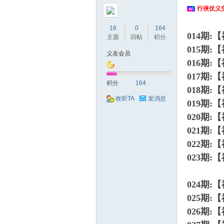
行侠仗义
16
0
164
014期:
【
主题
回帖
积分
015期:
【
义友会员
016期:
【
侠
017期:
【
积分
164
018期:
【
收听TA
发消息
019期:
【
020期:
【
021期:
【
022期:
【
023期:
【
仗
024期:
【
025期:
【
026期:
【