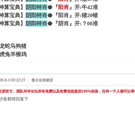
神算宝典】
阴阳特肖
🥥『
阳肖
』开:牛42准
神算宝典】
阴阳特肖
🥥『阳肖』开:猪20错
神算宝典】
阴阳特肖
🥥『阴肖』开:？00准
龙蛇马狗猪
虎兔羊猴鸡
-6-3 00:22:27
|
显示全部楼层
交易官方、团队对本论坛所有免费以及收费信息提供100%担保，任何一个人都可以
沙发都得回复下