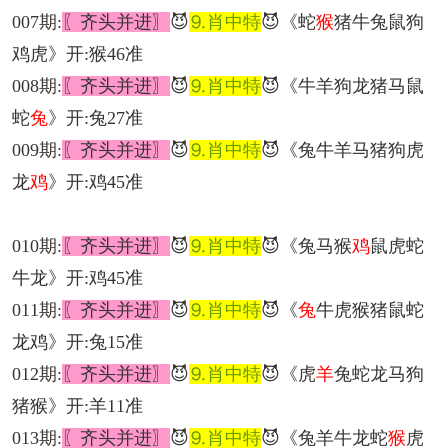
007期:
〖齐头并进〗
😈
⒐肖中特
😈《蛇
猴
猪牛兔鼠狗
鸡虎》开:猴46准
008期:
〖齐头并进〗
😈
⒐肖中特
😈《牛羊狗龙猪马鼠
蛇
兔
》开:兔27准
009期:
〖齐头并进〗
😈
⒐肖中特
😈《兔牛羊马猪狗虎
龙
鸡
》开:鸡45准
010期:
〖齐头并进〗
😈
⒐肖中特
😈《兔马猴
鸡
鼠虎蛇
牛龙》开:鸡45准
011期:
〖齐头并进〗
😈
⒐肖中特
😈《
兔
牛虎猴猪鼠蛇
龙鸡》开:兔15准
012期:
〖齐头并进〗
😈
⒐肖中特
😈《虎
羊
兔蛇龙马狗
猪猴》开:羊11准
013期:
〖齐头并进〗
😈
⒐肖中特
😈《兔羊牛龙蛇
猴
虎