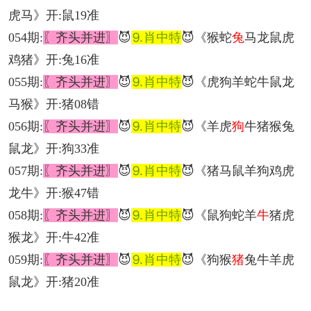
虎马》开:鼠19准
054期:
〖齐头并进〗
😈
⒐肖中特
😈《猴蛇
兔
马龙鼠虎
鸡猪》开:兔16准
055期:
〖齐头并进〗
😈
⒐肖中特
😈《虎狗羊蛇牛鼠龙
马猴》开:猪08错
056期:
〖齐头并进〗
😈
⒐肖中特
😈《羊虎
狗
牛猪猴兔
鼠龙》开:狗33准
057期:
〖齐头并进〗
😈
⒐肖中特
😈《猪马鼠羊狗鸡虎
龙牛》开:猴47错
058期:
〖齐头并进〗
😈
⒐肖中特
😈《鼠狗蛇羊
牛
猪虎
猴龙》开:牛42准
059期:
〖齐头并进〗
😈
⒐肖中特
😈《狗猴
猪
兔牛羊虎
鼠龙》开:猪20准