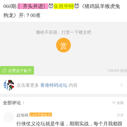
060期:
〖齐头并进〗
😈
⒐肖中特
😈《猪鸡鼠羊猴虎兔
狗龙》开:？00准
搬砖不容易，打赏一下楼主吧
赏
点赞这个帖子
136404 阅读

点击看更多
香港特码论坛
内容

全部评论
1
全部

赵海桃
Lv.4 中级会员
沙发
行侠仗义论坛就是牛逼，期期实战，每个月我都跟