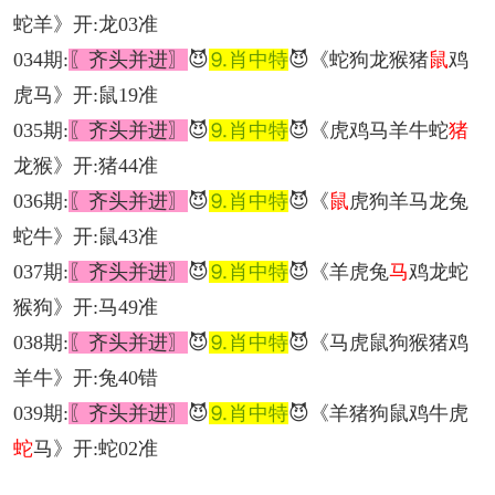
蛇羊》开:龙03准
034期:
〖齐头并进〗
😈
⒐肖中特
😈《蛇狗龙猴猪
鼠
鸡
虎马》开:鼠19准
035期:
〖齐头并进〗
😈
⒐肖中特
😈《虎鸡马羊牛蛇
猪
龙猴》开:猪44准
036期:
〖齐头并进〗
😈
⒐肖中特
😈《
鼠
虎狗羊马龙兔
蛇牛》开:鼠43准
037期:
〖齐头并进〗
😈
⒐肖中特
😈《羊虎兔
马
鸡龙蛇
猴狗》开:马49准
038期:
〖齐头并进〗
😈
⒐肖中特
😈《马虎鼠狗猴猪鸡
羊牛》开:兔40错
039期:
〖齐头并进〗
😈
⒐肖中特
😈《羊猪狗鼠鸡牛虎
蛇
马》开:蛇02准