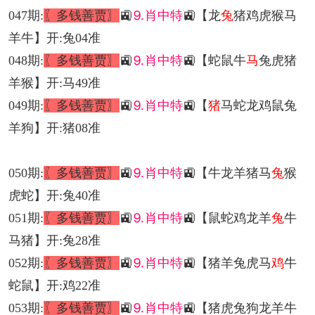
047期:
〖多钱善贾〗
🚉
⒐肖中特
🚉【龙
兔
猪鸡虎猴马
羊牛】开:兔04准
048期:
〖多钱善贾〗
🚉
⒐肖中特
🚉【蛇鼠牛
马
兔虎猪
羊猴】开:马49准
049期:
〖多钱善贾〗
🚉
⒐肖中特
🚉【
猪
马蛇龙鸡鼠兔
羊狗】开:猪08准
050期:
〖多钱善贾〗
🚉
⒐肖中特
🚉【牛龙羊猪马
兔
猴
虎蛇】开:兔40准
051期:
〖多钱善贾〗
🚉
⒐肖中特
🚉【鼠蛇鸡龙羊
兔
牛
马猪】开:兔28准
052期:
〖多钱善贾〗
🚉
⒐肖中特
🚉【猪羊兔虎马
鸡
牛
蛇鼠】开:鸡22准
053期:
〖多钱善贾〗
🚉
⒐肖中特
🚉【猪虎兔狗龙羊牛