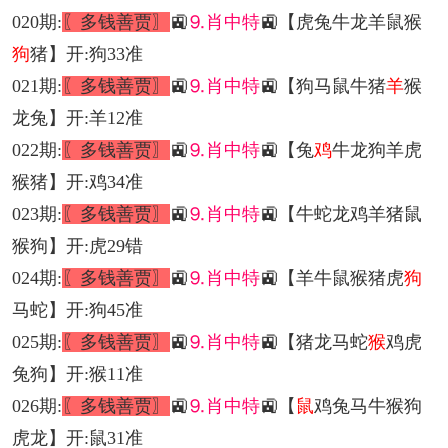
020期:
〖多钱善贾〗
🚉
⒐肖中特
🚉【虎兔牛龙羊鼠猴
狗
猪】开:狗33准
021期:
〖多钱善贾〗
🚉
⒐肖中特
🚉【狗马鼠牛猪
羊
猴
龙兔】开:羊12准
022期:
〖多钱善贾〗
🚉
⒐肖中特
🚉【兔
鸡
牛龙狗羊虎
猴猪】开:鸡34准
023期:
〖多钱善贾〗
🚉
⒐肖中特
🚉【牛蛇龙鸡羊猪鼠
猴狗】开:虎29错
024期:
〖多钱善贾〗
🚉
⒐肖中特
🚉【羊牛鼠猴猪虎
狗
马蛇】开:狗45准
025期:
〖多钱善贾〗
🚉
⒐肖中特
🚉【猪龙马蛇
猴
鸡虎
兔狗】开:猴11准
026期:
〖多钱善贾〗
🚉
⒐肖中特
🚉【
鼠
鸡兔马牛猴狗
虎龙】开:鼠31准