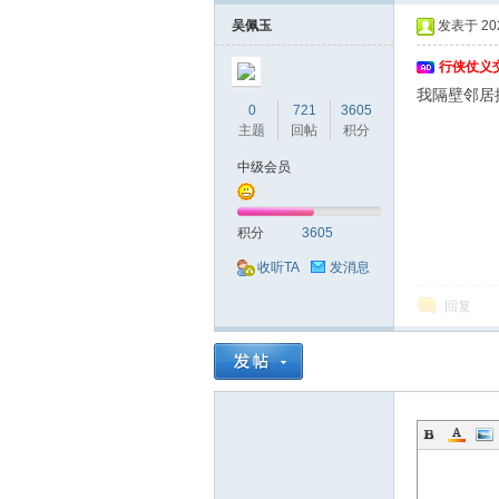
吴佩玉
发表于 2026
行侠仗义
我隔壁邻居
0
721
3605
主题
回帖
积分
中级会员
积分
3605
收听TA
发消息
回复