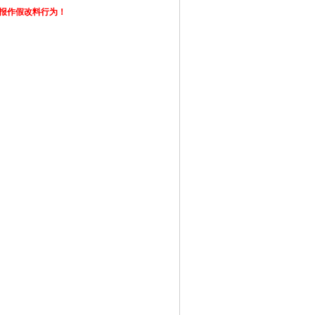
举报作假改料行为！