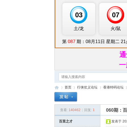
通
一
首页
行侠仗义论坛
香港特码论坛
060期
查看:
140462
|
回复:
1
行
»
›
›
›
百里之才
发表于 2026