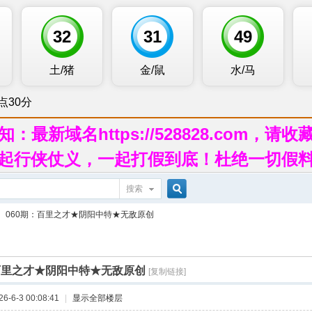
知：最新域名https://528828.com，请收
起行侠仗义，一起打假到底！杜绝一切假
搜索
搜
060期：百里之才★阴阳中特★无敌原创
索
：百里之才★阴阳中特★无敌原创
[复制链接]
-6-3 00:08:41
|
显示全部楼层