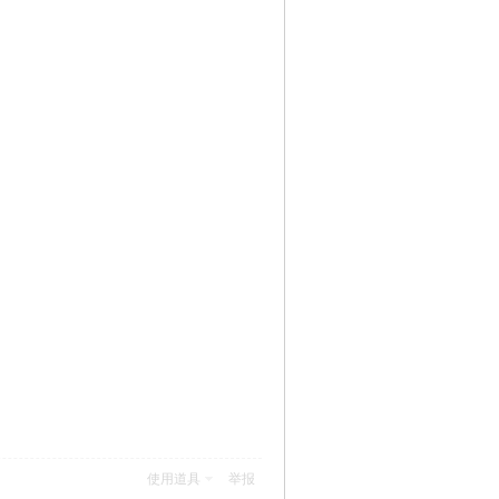
使用道具
举报