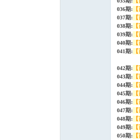
035期:
【
036期:
【
037期:
【
038期:
【
义
039期:
【
040期:
【
041期:
【
042期:
【
043期:
【
044期:
【
045期:
【
论
046期:
【
047期:
【
048期:
【
049期:
【
050期:
【