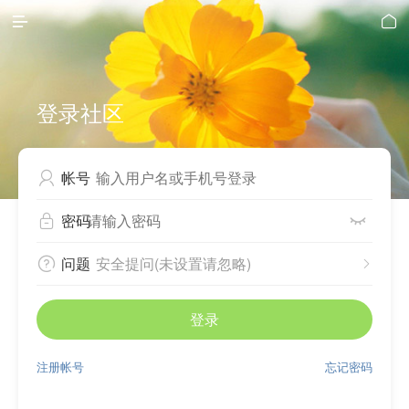


登录社区
帐号

密码


问题
安全提问(未设置请忽略)


登录
注册帐号
忘记密码