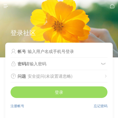


登录社区
帐号

密码


问题
安全提问(未设置请忽略)


登录
注册帐号
忘记密码