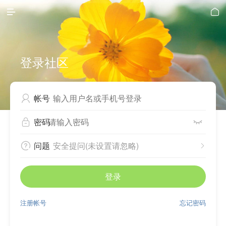


登录社区
帐号

密码


问题
安全提问(未设置请忽略)


登录
注册帐号
忘记密码