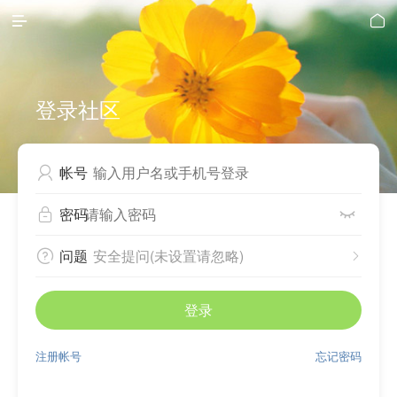


登录社区
帐号

密码


问题
安全提问(未设置请忽略)


登录
注册帐号
忘记密码