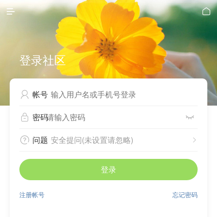


登录社区
帐号

密码


问题
安全提问(未设置请忽略)


登录
注册帐号
忘记密码