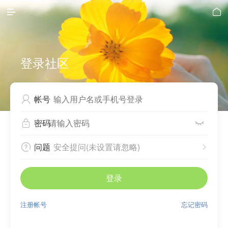


登录社区
帐号

密码


问题
安全提问(未设置请忽略)


登录
注册帐号
忘记密码