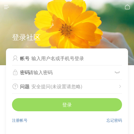


登录社区
帐号

密码


问题
安全提问(未设置请忽略)


登录
注册帐号
忘记密码