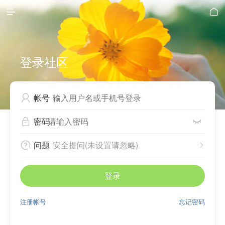


登录社区
帐号

密码


问题
安全提问(未设置请忽略)


登录
注册帐号
忘记密码