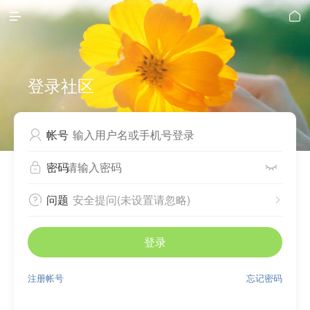


登录社区
帐号

密码


问题
安全提问(未设置请忽略)


登录
注册帐号
忘记密码