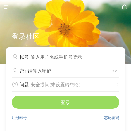


登录社区
帐号

密码


问题
安全提问(未设置请忽略)


登录
注册帐号
忘记密码