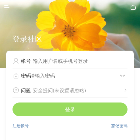


登录社区
帐号

密码


问题
安全提问(未设置请忽略)


登录
注册帐号
忘记密码