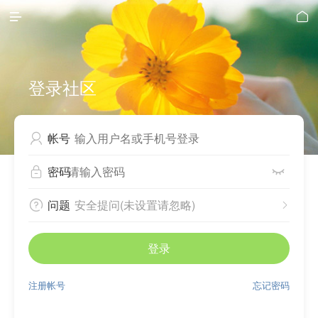


登录社区
帐号

密码


问题
安全提问(未设置请忽略)


登录
注册帐号
忘记密码