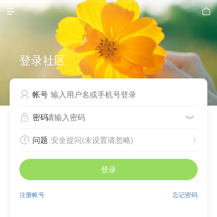


登录社区
帐号

密码


问题
安全提问(未设置请忽略)


登录
注册帐号
忘记密码