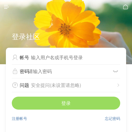


登录社区
帐号

密码


问题
安全提问(未设置请忽略)


登录
注册帐号
忘记密码