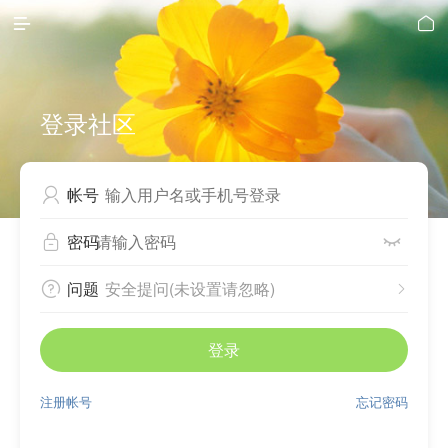


登录社区
帐号

密码


问题
安全提问(未设置请忽略)


登录
注册帐号
忘记密码