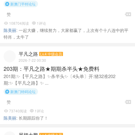
新澳门平特论坛


赞
108704阅读
1评论


陈美丽
:
一起大赚，继续努力，大家都赢了，上次有个十八连中的平
特肖，太牛了
平凡之路
Lv.4 中级会员
2026-7-22 00:30
203期：平凡之路★期期杀半头★免费料
201期:✨【平凡之路】✨杀半头✨〔4头单〕开:猪32准202
期:✨【平凡之路】✨ ...
新澳门特码论坛


赞
73740阅读
1评论


陈美丽
:
长期跟踪你了！
展翅大鹏
Lv.4 中级会员