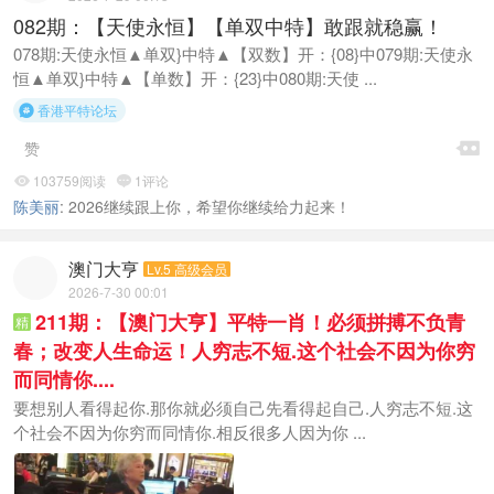
082期：【天使永恒】【单双中特】敢跟就稳赢！
078期:天使永恒▲单双}中特▲【双数】开：{08}中079期:天使永
恒▲单双}中特▲【单数】开：{23}中080期:天使 ...
香港平特论坛


赞
103759阅读
1评论


陈美丽
:
2026继续跟上你，希望你继续给力起来！
澳门大亨
Lv.5 高级会员
2026-7-30 00:01
211期：【澳门大亨】平特一肖！必须拼搏不负青
精
春；改变人生命运！人穷志不短.这个社会不因为你穷
而同情你....
要想别人看得起你.那你就必须自己先看得起自己.人穷志不短.这
个社会不因为你穷而同情你.相反很多人因为你 ...