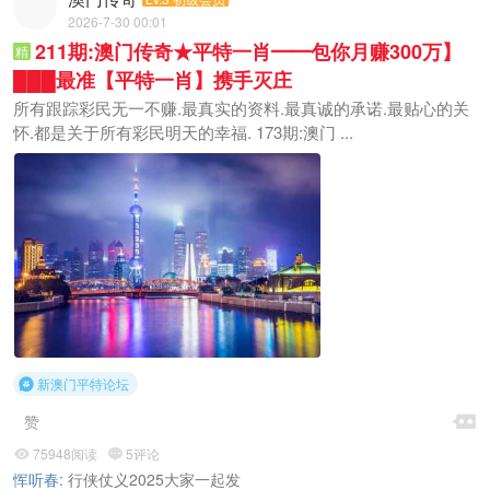
2026-7-30 00:01
211期:澳门传奇★平特一肖━━包你月赚300万】
精
███最准【平特一肖】携手灭庄
所有跟踪彩民无一不赚.最真实的资料.最真诚的承诺.最贴心的关
怀.都是关于所有彩民明天的幸福. 173期:澳门 ...
新澳门平特论坛


赞
75948阅读
5评论


恽听春
:
行侠仗义2025大家一起发