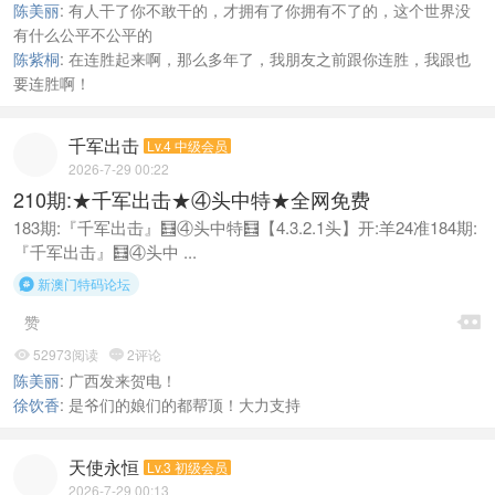
陈美丽
:
有人干了你不敢干的，才拥有了你拥有不了的，这个世界没
有什么公平不公平的
陈紫桐
:
在连胜起来啊，那么多年了，我朋友之前跟你连胜，我跟也
要连胜啊！
千军出击
Lv.4 中级会员
2026-7-29 00:22
210期:★千军出击★④头中特★全网免费
183期:『千军出击』🧮④头中特🧮【4.3.2.1头】开:羊24准184期:
『千军出击』🧮④头中 ...
新澳门特码论坛


赞
52973阅读
2评论


陈美丽
:
广西发来贺电！
徐饮香
:
是爷们的娘们的都帮顶！大力支持
天使永恒
Lv.3 初级会员
2026-7-29 00:13