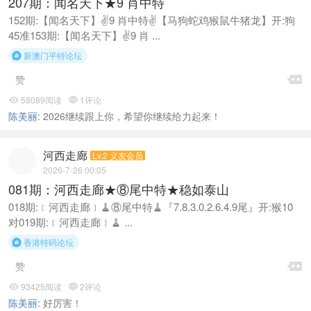
207期：闻名天下★9 肖中特
152期:【闻名天下】✌9 肖中特✌【马狗蛇鸡猴鼠牛猪龙】开:狗
45准153期:【闻名天下】✌9 肖 ...
新澳门平特论坛


赞
58089阅读
1评论


陈美丽
:
2026继续跟上你，希望你继续给力起来！
河西走廊
Lv.2 义友会员
2026-7-26 00:05
081期：河西走廊★⑧尾中特★稳如泰山
018期:﹝河西走廊﹞🧹⑧尾中特🧹『7.8.3.0.2.6.4.9尾』开:猴10
对019期:﹝河西走廊﹞🧹 ...
香港特码论坛


赞
93425阅读
2评论


陈美丽
:
好厉害！