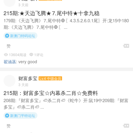
3 天前
215期:★天边飞腾★⒎尾中特★十拿九稳
179期:《天边飞腾》⒎尾中特🛑〖4.3.5.2.6.0.1尾〗开:龙15中180
期:《天边飞腾》⒎尾中特🛑〖 ...
新澳门特码论坛


赞
13604阅读
1评论


翟涵菡
:
very good
财富多宝
Lv.4 中级会员
3 天前
215期：财富多宝☆内幕杀二肖☆免费料
208期:『财富多宝』🦥杀二肖🦥《蛇牛》开:鼠19中209期:『财富
多宝』🦥杀二肖🦥 ...
新澳门平特论坛


赞