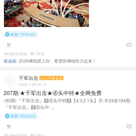
新澳门平特论坛


赞
69240阅读
1评论


翟涵菡
:
2026继续跟上你，希望你继续给力起来！
千军出击
Lv.4 中级会员
2026-7-26 00:13
207期:★千军出击★④头中特★全网免费
183期:『千军出击』🧮④头中特🧮【4.3.2.1头】开:羊24准184期:
『千军出击』🧮④头中 ...
新澳门特码论坛


赞
68650阅读
2评论

