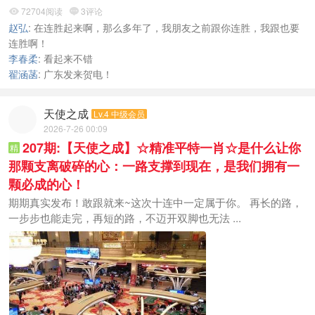
72704阅读
3评论


赵弘
:
在连胜起来啊，那么多年了，我朋友之前跟你连胜，我跟也要
连胜啊！
李春柔
:
看起来不错
翟涵菡
:
广东发来贺电！
天使之成
Lv.4 中级会员
2026-7-26 00:09
207期:【天使之成】☆精准平特一肖☆是什么让你
精
那颗支离破碎的心：一路支撑到现在，是我们拥有一
颗必成的心！
期期真实发布！敢跟就来~这次十连中一定属于你。 再长的路，
一步步也能走完，再短的路，不迈开双脚也无法 ...