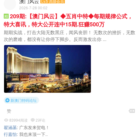
澳门风云
Lv.5 高级会员
2026-7-28 00:02
209期:【澳门风云】◆五肖中特◆每期规律公式，
精
特大喜讯，特大公开连中15期.狂赚500万
期期实战，打击大陆无数黑庄，闻风丧胆！ 无数次的挫折，无数
次的磨难，都没有让你停下脚步。反而激发出你 ...
新澳门特码论坛


赞
83994阅读
2评论


翟涵菡
:
广东发来贺电！
行嘉怡
:
我也来顶一下..