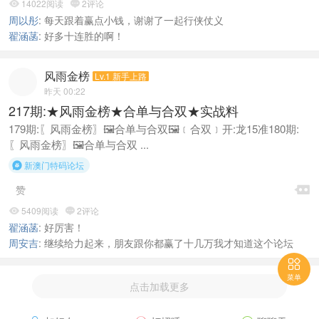
14022阅读
2评论


周以彤
:
每天跟着赢点小钱，谢谢了一起行侠仗义
翟涵菡
:
好多十连胜的啊！
风雨金榜
Lv.1 新手上路
昨天 00:22
217期:★风雨金榜★合单与合双★实战料
179期:〖风雨金榜〗🖼合单与合双🖼﹝合双﹞开:龙15准180期:
〖风雨金榜〗🖼合单与合双 ...
新澳门特码论坛


赞
5409阅读
2评论


翟涵菡
:
好厉害！
周安吉
:
继续给力起来，朋友跟你都赢了十几万我才知道这个论坛

菜单
点击加载更多