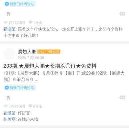
新澳门特码论坛


赞
91733阅读
1评论


翟涵菡
:
跟着这个行侠仗义论坛一定会开上豪车的了，之前有个资料
十连中跟了好几期！
展翅大鹏
Lv.4 中级会员
2026-7-22 00:30
203期:★展翅大鹏★长期杀①肖★免费料
191期:【展翅大鹏】📎杀①肖📎【猴】开:虎29准192期:【展翅大
鹏】📎杀①肖📎 ...
新澳门特码论坛


赞
78826阅读
2评论


翟涵菡
:
好厉害！
陈美丽
:
连胜起来哦