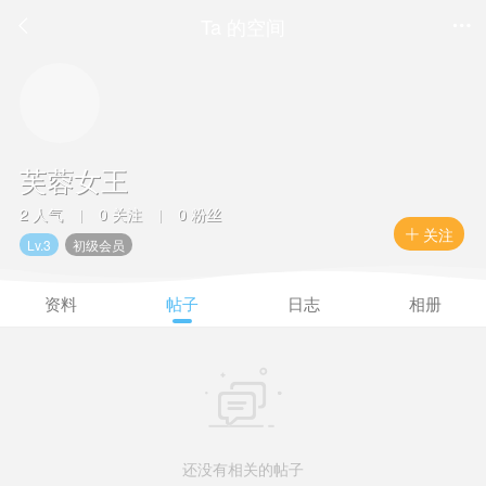
Ta 的空间


芙蓉女王
2 人气
0 关注
0 粉丝
|
|
关注

Lv.3
初级会员
资料
帖子
日志
相册

还没有相关的帖子