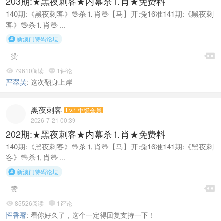
203期:★黑夜刺客★内幕杀⒈肖★免费料
140期:《黑夜刺客》🖖杀⒈肖🖖【马】开:兔16准141期:《黑夜刺
客》🖖杀⒈肖🖖 ...
新澳门特码论坛


赞
79610阅读
1评论


严翠芙
:
这次翻身上岸
黑夜刺客
Lv.4 中级会员
2026-7-21 00:39
202期:★黑夜刺客★内幕杀⒈肖★免费料
140期:《黑夜刺客》🖖杀⒈肖🖖【马】开:兔16准141期:《黑夜刺
客》🖖杀⒈肖🖖 ...
新澳门特码论坛


赞
85526阅读
1评论


恽香馨
:
看你好久了，这个一定得回复支持一下！