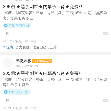
206期:★黑夜刺客★内幕杀⒈肖★免费料
140期:《黑夜刺客》🖖杀⒈肖🖖【马】开:兔16准141期:《黑夜刺
客》🖖杀⒈肖🖖 ...
新澳门特码论坛


赞
77172阅读
1评论


陈流惠
:
努力赚钱，改变自己，上岸。
黑夜刺客
Lv.4 中级会员
2026-7-24 00:03
205期:★黑夜刺客★内幕杀⒈肖★免费料
140期:《黑夜刺客》🖖杀⒈肖🖖【马】开:兔16准141期:《黑夜刺
客》🖖杀⒈肖🖖 ...
新澳门特码论坛


赞
79511阅读
1评论

