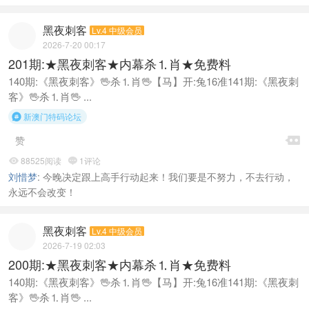
黑夜刺客
Lv.4 中级会员
2026-7-20 00:17
201期:★黑夜刺客★内幕杀⒈肖★免费料
140期:《黑夜刺客》🖖杀⒈肖🖖【马】开:兔16准141期:《黑夜刺
客》🖖杀⒈肖🖖 ...
新澳门特码论坛


赞
88525阅读
1评论


刘惜梦
:
今晚决定跟上高手行动起来！我们要是不努力，不去行动，
永远不会改变！
黑夜刺客
Lv.4 中级会员
2026-7-19 02:03
200期:★黑夜刺客★内幕杀⒈肖★免费料
140期:《黑夜刺客》🖖杀⒈肖🖖【马】开:兔16准141期:《黑夜刺
客》🖖杀⒈肖🖖 ...