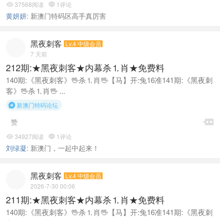
37568阅读
1评论


黄妍妍
:
新澳门特码区高手真厉害
黑夜刺客
Lv.4 中级会员
7 天前
212期:★黑夜刺客★内幕杀⒈肖★免费料
140期:《黑夜刺客》🖖杀⒈肖🖖【马】开:兔16准141期:《黑夜刺
客》🖖杀⒈肖🖖 ...
新澳门特码论坛


赞
34927阅读
1评论


刘绿凝
:
新澳门，一起中起来！
黑夜刺客
Lv.4 中级会员
2026-7-30 00:06
211期:★黑夜刺客★内幕杀⒈肖★免费料
140期:《黑夜刺客》🖖杀⒈肖🖖【马】开:兔16准141期:《黑夜刺