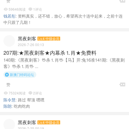

赞
59646阅读
1评论


钱若彤
:
资料真实，还不错，放心，希望再次十连中起来，之前十连
中只跟了几期！
黑夜刺客
Lv.4 中级会员
2026-7-26 00:13
207期:★黑夜刺客★内幕杀⒈肖★免费料
140期:《黑夜刺客》🖖杀⒈肖🖖【马】开:兔16准141期:《黑夜刺
客》🖖杀⒈肖🖖 ...
新澳门特码论坛


赞
75324阅读
2评论


陈令慧
:
路过 帮顶 嘿嘿
陈朗
:
吃肉吃肉
黑夜刺客
Lv.4 中级会员
2026-7-25 00:19