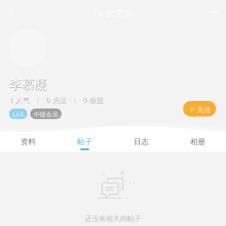
Ta 的空间


李慕凝
1 人气
0 关注
0 粉丝
|
|
关注

Lv.4
中级会员
资料
帖子
日志
相册

还没有相关的帖子