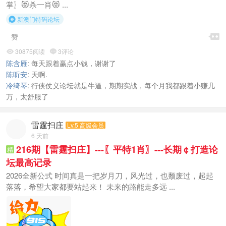
掌〗😻杀一肖😻 ...
新澳门特码论坛


赞
30875阅读
3评论


陈含雁
:
每天跟着赢点小钱，谢谢了
陈听安
:
天啊.
冷绮琴
:
行侠仗义论坛就是牛逼，期期实战，每个月我都跟着小赚几
万，太舒服了
雷霆扫庄
Lv.5 高级会员
6 天前
216期【雷霆扫庄】---〖平特1肖〗---长期￠打造论
精
坛最高记录
2026全新公式 时间真是一把岁月刀，风光过，也颓废过，起起
落落，希望大家都要站起来！ 未来的路能走多远 ...