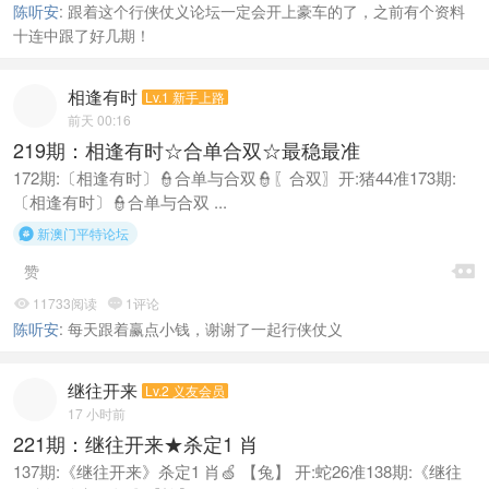
陈听安
:
跟着这个行侠仗义论坛一定会开上豪车的了，之前有个资料
十连中跟了好几期！
相逢有时
Lv.1 新手上路
前天 00:16
219期：相逢有时☆合单合双☆最稳最准
172期:〔相逢有时〕👮合单与合双👮〖合双〗开:猪44准173期:
〔相逢有时〕👮合单与合双 ...
新澳门平特论坛


赞
11733阅读
1评论


陈听安
:
每天跟着赢点小钱，谢谢了一起行侠仗义
继往开来
Lv.2 义友会员
17 小时前
221期：继往开来★杀定1 肖
137期:《继往开来》杀定1 肖🍏 【兔】 开:蛇26准138期:《继往