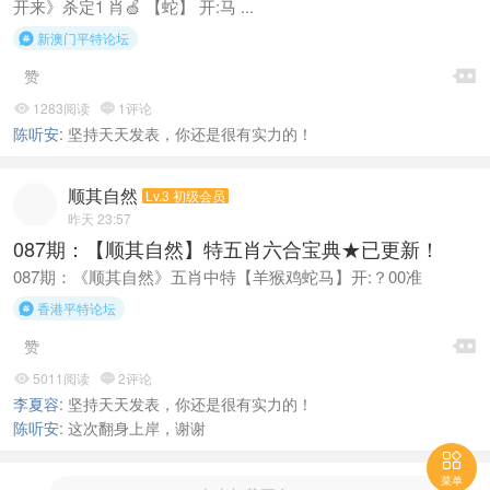
开来》杀定1 肖🍏 【蛇】 开:马 ...
新澳门平特论坛


赞
1283阅读
1评论


陈听安
:
坚持天天发表，你还是很有实力的！
顺其自然
Lv.3 初级会员
昨天 23:57
087期：【顺其自然】特五肖六合宝典★已更新！
087期：《顺其自然》五肖中特【羊猴鸡蛇马】开:？00准
香港平特论坛


赞
5011阅读
2评论


李夏容
:
坚持天天发表，你还是很有实力的！
陈听安
:
这次翻身上岸，谢谢

菜单