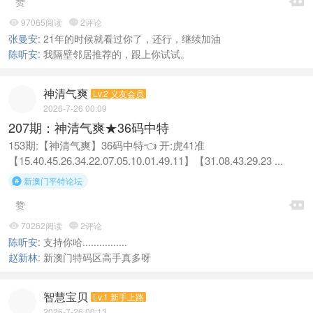

赞
97065阅读
2评论


张曼安
:
21年的时候就看过你了，还行，继续加油
陈听安
:
我隔壁邻居推荐的，跟上你试试。
神清气爽
Lv.2 义友会员
2026-7-26 00:09
207期：神清气爽★36码中特
153期:【神清气爽】36码中特👈 开:虎41准
【15.40.45.26.34.22.07.05.10.01.49.11】【31.08.43.29.23 ...
新澳门平特论坛


赞
70262阅读
2评论


陈听安
:
支持你哈................
赵新林
:
新澳门特码区高手真多呀
智慧宝贝
Lv.1 新手上路
2026-7-26 00:13