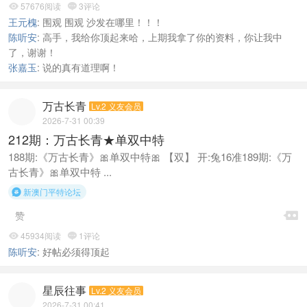
57676阅读
3评论


王元槐
:
围观 围观 沙发在哪里！！！
陈听安
:
高手，我给你顶起来哈，上期我拿了你的资料，你让我中
了，谢谢！
张嘉玉
:
说的真有道理啊！
万古长青
Lv.2 义友会员
2026-7-31 00:39
212期：万古长青★单双中特
188期:《万古长青》🎀单双中特🎀 【双】 开:兔16准189期:《万
古长青》🎀单双中特 ...
新澳门平特论坛


赞
45934阅读
1评论


陈听安
:
好帖必须得顶起
星辰往事
Lv.2 义友会员
2026-7-31 00:41