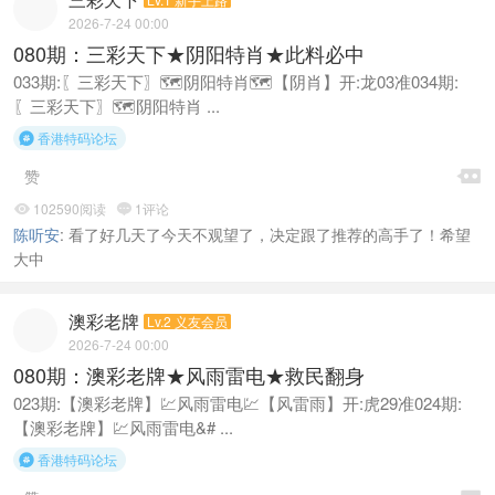
2026-7-24 00:00
080期：三彩天下★阴阳特肖★此料必中
033期:〖三彩天下〗🗺阴阳特肖🗺【阴肖】开:龙03准034期:
〖三彩天下〗🗺阴阳特肖 ...
香港特码论坛


赞
102590阅读
1评论


陈听安
:
看了好几天了今天不观望了，决定跟了推荐的高手了！希望
大中
澳彩老牌
Lv.2 义友会员
2026-7-24 00:00
080期：澳彩老牌★风雨雷电★救民翻身
023期:【澳彩老牌】💹风雨雷电💹【风雷雨】开:虎29准024期:
【澳彩老牌】💹风雨雷电&# ...
香港特码论坛
