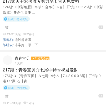
217期:★中彩落雁★实力杀⒈合★免费料
124期:《中彩落雁》💲杀⒈合💲〖07合〗开:龙39中125期:《中彩
落雁》💲杀⒈合💲 ...
新澳门特码论坛


赞
21626阅读
2评论


张春柏
:
连胜起来哦
陈听安
:
非常好，顶一下
青春宝贝
Lv.2 义友会员
4 天前
217期：青春宝贝☆七尾中特☆祝君发财
176期:🤺【青春宝贝】🤺七尾中特🤺【7.4.3.9.6.0.8尾】开:鸡10
准177期:🤺【青 ...
新澳门平特论坛


赞
25591阅读
1评论

