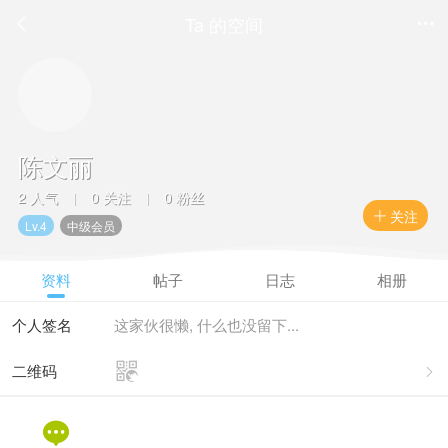
Ta 的空间


陈文丽
2 人气
0 关注
0 粉丝
|
|
关注

Lv.4
中级会员
资料
帖子
日志
相册
个人签名
这家伙很懒, 什么也没留下...

二维码

