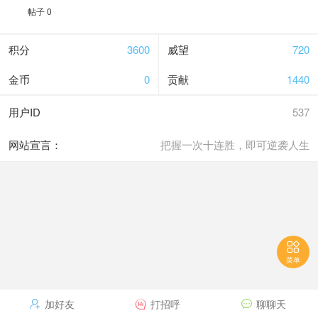
帖子 0
积分
3600
威望
720
金币
0
贡献
1440
用户ID
537
网站宣言：
把握一次十连胜，即可逆袭人生

菜单
加好友
打招呼
聊聊天


