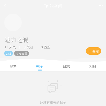
Ta 的空间


魅力之舰
17 人气
0 关注
8 粉丝
|
|
关注

Lv.2
义友会员
资料
帖子
日志
相册

还没有相关的帖子