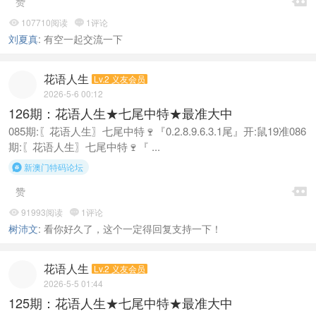

赞
107710阅读
1评论


刘夏真
:
有空一起交流一下
花语人生
Lv.2 义友会员
2026-5-6 00:12
126期：花语人生★七尾中特★最准大中
085期:〖花语人生〗七尾中特🍷『0.2.8.9.6.3.1尾』开:鼠19准086
期:〖花语人生〗七尾中特🍷『 ...
新澳门特码论坛


赞
91993阅读
1评论


树沛文
:
看你好久了，这个一定得回复支持一下！
花语人生
Lv.2 义友会员
2026-5-5 01:44
125期：花语人生★七尾中特★最准大中