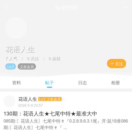
Ta 的空间


花语人生
7 人气
0 关注
0 粉丝
|
|
关注

Lv.2
义友会员
资料
帖子
日志
相册
花语人生
Lv.2 义友会员
2026-5-9 23:57
130期：花语人生★七尾中特★最准大中
085期:〖花语人生〗七尾中特🍷『0.2.8.9.6.3.1尾』开:鼠19准086
期:〖花语人生〗七尾中特🍷『 ...