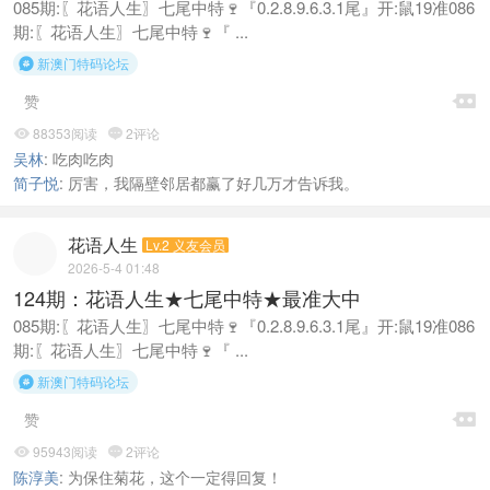
085期:〖花语人生〗七尾中特🍷『0.2.8.9.6.3.1尾』开:鼠19准086
期:〖花语人生〗七尾中特🍷『 ...
新澳门特码论坛


赞
88353阅读
2评论


吴林
:
吃肉吃肉
简子悦
:
厉害，我隔壁邻居都赢了好几万才告诉我。
花语人生
Lv.2 义友会员
2026-5-4 01:48
124期：花语人生★七尾中特★最准大中
085期:〖花语人生〗七尾中特🍷『0.2.8.9.6.3.1尾』开:鼠19准086
期:〖花语人生〗七尾中特🍷『 ...
新澳门特码论坛


赞
95943阅读
2评论


陈淳美
:
为保住菊花，这个一定得回复！