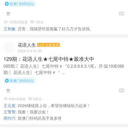
新澳门特码论坛


赞
103523阅读
1评论


王和豫
:
厉害，我隔壁邻居都赢了好几万才告诉我。
花语人生
Lv.2 义友会员
2026-5-9 01:35
129期：花语人生★七尾中特★最准大中
085期:〖花语人生〗七尾中特🍷『0.2.8.9.6.3.1尾』开:鼠19准086
期:〖花语人生〗七尾中特🍷『 ...
新澳门特码论坛


赞
90919阅读
3评论


王元英
:
2026继续跟上你，希望你继续给力起来！
王莺莺
:
我擦！我要沙发！
周代巧
:
新澳门特码区高手真多呀