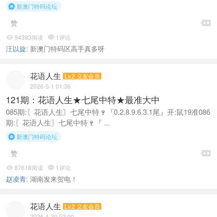
新澳门特码论坛


赞
94393阅读
1评论


汪以旋
:
新澳门特码区高手真多呀
花语人生
Lv.2 义友会员
2026-5-1 01:36
121期：花语人生★七尾中特★最准大中
085期:〖花语人生〗七尾中特🍷『0.2.8.9.6.3.1尾』开:鼠19准086
期:〖花语人生〗七尾中特🍷『 ...
新澳门特码论坛


赞
87618阅读
1评论


赵凌青
:
湖南发来贺电！
花语人生
Lv.2 义友会员
2026-4-30 02:00