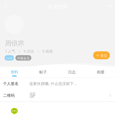
Ta 的空间


周恨寒
1 人气
0 关注
0 粉丝
|
|
关注

Lv.4
中级会员
资料
帖子
日志
相册
个人签名
这家伙很懒, 什么也没留下...

二维码

