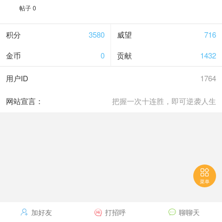
帖子 0
积分
3580
威望
716
金币
0
贡献
1432
用户ID
1764
网站宣言：
把握一次十连胜，即可逆袭人生

菜单
加好友
打招呼
聊聊天


